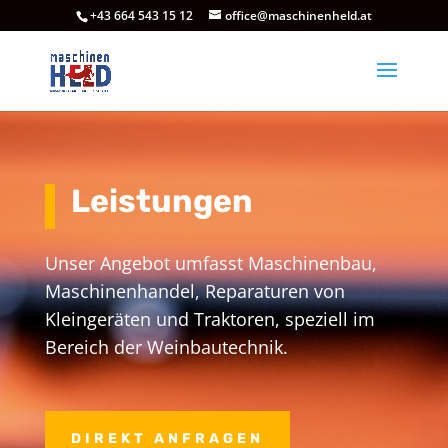
+43 664 543 15 12
office@maschinenheld.at
Leistungen
Unser Angebot umfasst Maschinenbau,
Maschinenhandel, Reparaturen von
Kleingeräten und Traktoren, speziell im
Bereich der Weinbautechnik.
DIREKT ANFRAGEN